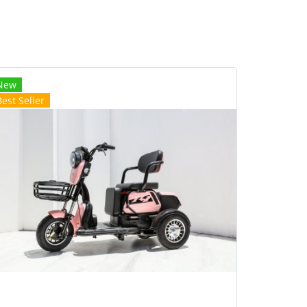
New
Best Seller