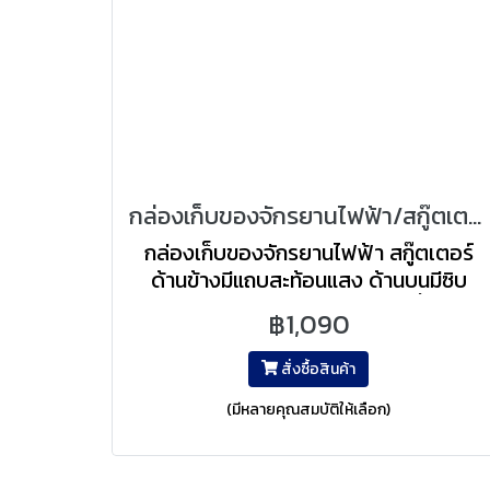
กล่องเก็บของจักรยานไฟฟ้า/สกู๊ตเตอร์
กล่องเก็บของจักรยานไฟฟ้า สกู๊ตเตอร์
ด้านข้างมีแถบสะท้อนแสง ด้านบนมีซิบ
ป้องกันการร่วง เหมาะเก็บของที่ใช้ใน
฿1,090
การtouring/เก็บกล่องคอนโทรลและ
แบตเตอรี่
สั่งซื้อสินค้า
(มีหลายคุณสมบัติให้เลือก)